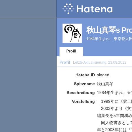
秋山真琴s Prof
1984年生まれ、東京都
Profil
Profil
Letzte Aktualisierung:
23.08.2012
Hatena ID
sinden
Spitzname
秋山真琴
Beschreibung
1984年
生まれ、
東
Vorstellung
1999年
に《雲上
2003年
より《
文
編集長
を5年間務
同人
物書きとし
年
と
2008年
には『