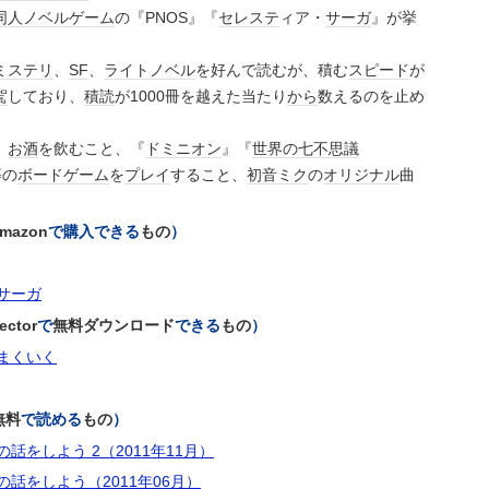
同人
ノベル
ゲーム
の『PNOS』『
セレステ
ィア・
サーガ
』が挙
ミステリ
、
SF
、
ライトノベル
を好んで読むが、積む
スピード
が
駕
しており、
積読
が1000冊を越えた当たり
から
数えるのを止め
、
お酒
を飲むこと、『
ドミニオン
』『
世界の七不思議
等の
ボードゲーム
を
プレイ
すること、
初音ミク
の
オリジナル
曲
mazon
で購入できる
もの
）
サーガ
ector
で
無料
ダウンロード
できる
もの
）
まくいく
無料
で読める
もの
）
話をしよう 2（2011年11月）
話をしよう（2011年06月）