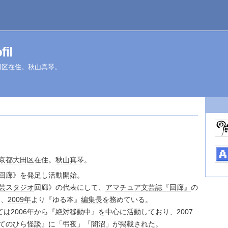
il
大田区在住。秋山真琴。
京都
大田区
在住。
秋山
真琴
。
回廊》を発足し活動開始。
芸
スタジオ
回廊》の代表にして、
アマチュア
文芸誌
『回廊』
の
め、
2009年
より『ゆる本』
編集長
を務めている。
ては
2006年
から
『絶対移動中』を中心に活動しており、
2007
てのひら怪談
』に「弔夜」「闇沼」が掲載された。