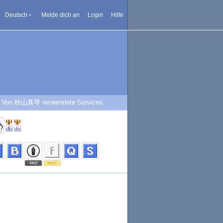
Deutsch
Melde dich an
Login
Hilfe
Von 秋山真琴 verwendete Services.