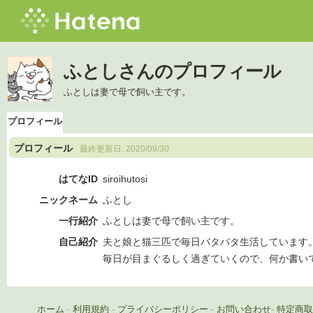
ふとしさんのプロフィール
ふとしは妻で母で飼い主です。
プロフィール
プロフィール
最終更新日:
2020/09/30
はてなID
siroihutosi
ニックネーム
ふとし
一行紹介
ふとしは妻で母で飼い主です。
自己紹介
夫と娘と猫三匹で毎日バタバタ生活しています
毎日が目まぐるしく過ぎていくので、何か書い
ホーム
-
利用規約
-
プライバシーポリシー
-
お問い合わせ
-
特定商取