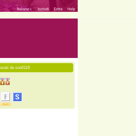
Italiano
Iscriviti
Entra
Help
 usati da soo0118