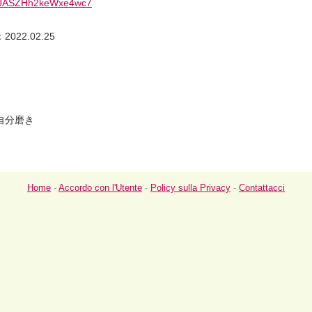
e/SJASZHh2keWxe4wc7
22.02.25
自分磨き
Home
-
Accordo con l'Utente
-
Policy sulla Privacy
-
Contattacci