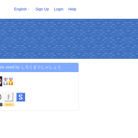
English
Sign Up
Login
Help
ices used by しろくま☆しゃしょう