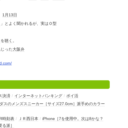
）
1月13日
？
」とよく聞かれるが、実はＯ型
オ
を
聴く
。
混じった
大阪弁
d.com/
ス決済
/
インターネットバンキング
/
ポイ活
アディダスのメンズスニーカー［サイズ27.0cm］派手めのカラー
JR時刻表
/
ＪＲ西日本
/
iPhone［7を使用中。次は8かな？
要る派］