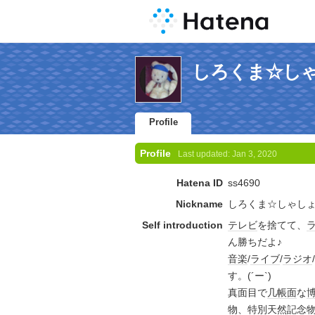
しろくま☆しゃしょ
Profile
Profile
Last updated:
Jan 3, 2020
Hatena ID
ss4690
Nickname
しろくま☆しゃし
Self introduction
テレビ
を捨てて、
ん勝ちだよ♪
音楽
/
ライブ
/
ラジオ
/
す。(´ー`)ゞ
真面目で
几帳面
な
物
、
特別天然記念