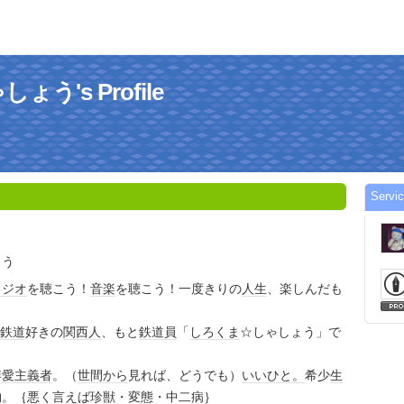
う's Profile
Serv
ょう
ラジオ
を聴こう！
音楽
を聴こう！一度きりの
人生
、楽しんだも
鉄道
好きの
関西人
、もと
鉄道員
「
しろくま
☆しゃしょう」で
博愛
主義者
。（
世間
から
見れば、どうでも）
いいひと。
希少
生
物
。｛悪く言えば
珍獣
・
変態
・
中二病
｝