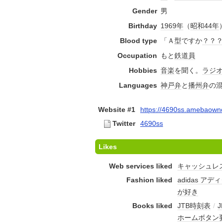
Gender
男
Birthday
1969年
（
昭和44年
Blood type
「Ａ型ですか
？？
Occupation
もと
鉄道員
Hobbies
音楽
を聞く。
ラジ
Languages
神戸弁
と
播州弁
の
Website #1
https://4690ss.amebaown
Twitter
4690ss
Likes
Web services liked
キャッシュレ
Fashion liked
adidas 
が好き
Books liked
JTB時刻表
/
ホームボタン