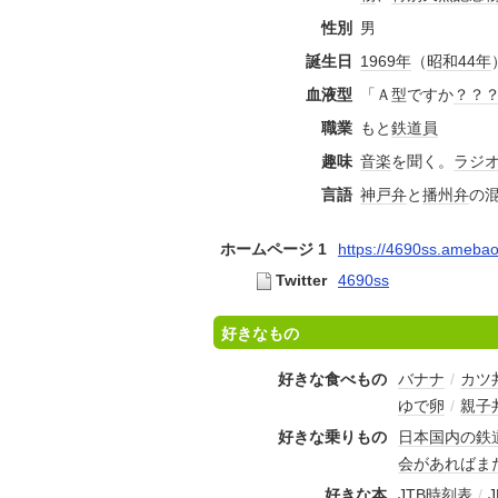
性別
男
誕生日
1969年
（
昭和44年
血液型
「Ａ型ですか
？？
職業
もと
鉄道員
趣味
音楽
を聞く。
ラジ
言語
神戸弁
と
播州弁
の
ホームページ 1
https://4690ss.ameba
Twitter
4690ss
好きなもの
好きな食べもの
バナナ
/
カツ
ゆで卵
/
親子
好きな乗りもの
日本国内の鉄
会があればま
好きな本
JTB時刻表
/