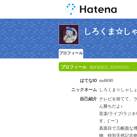
しろくま☆し
プロフィール
プロフィール
最終更新日:
2020/01/03
はてなID
ss4690
ニックネーム
しろくま☆しゃし
自己紹介
テレビ
を捨てて、
ん勝ちだよ♪
音楽
/
ライブ
/
ラジオ
/
す。(´ー`)ゞ
真面目で
几帳面
な
物
、
特別天然記念