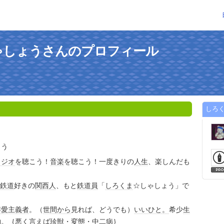
ゃしょうさんのプロフィール
しろ
ょう
ラジオ
を聴こう！
音楽
を聴こう！一度きりの
人生
、楽しんだも
鉄道
好きの
関西人
、もと
鉄道員
「
しろくま
☆しゃしょう」で
博愛
主義者
。（
世間
から
見れば、どうでも）
いいひと。
希少
生
物
。｛悪く言えば
珍獣
・
変態
・
中二病
｝