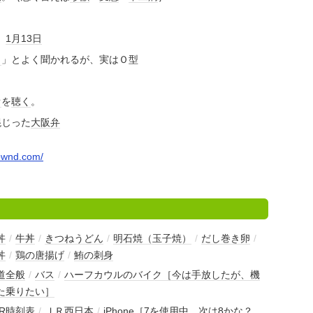
）
1月13日
？
」とよく聞かれるが、実はＯ型
オ
を
聴く
。
混じった
大阪弁
ownd.com/
丼
/
牛丼
/
きつねうどん
/
明石焼（玉子焼）
/
だし巻き卵
/
丼
/
鶏の唐揚げ
/
鮪の刺身
道全般
/
バス
/
ハーフカウルのバイク［今は手放したが、機
た乗りたい］
JR時刻表
/
ＪＲ西日本
/
iPhone［7を使用中。次は8かな？