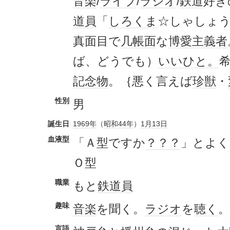
音楽
/
ライブ
/
ラジオ
/
鉄道
好き
道員
「
しろくま
☆しゃしょう」
真面目で
几帳面
な
博愛
主義者
ば、どうでも）
いいひと。
記念物
。｛悪く言えば
珍獣
・
性別
男
誕生日
1969年
（
昭和44年
）
1月13日
血液型
「Ａ型ですか
？？？
」とよく
Ｏ型
職業
もと
鉄道員
趣味
音楽
を聞く。
ラジオ
を
聴く
。
言語