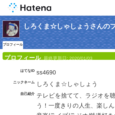
しろくま☆しゃしょうさんの
プロフィール
プロフィール
最終更新日:
2020/01/03
はてなID
ss4690
ニックネーム
しろくま☆しゃしょう
自己紹介
テレビ
を捨てて、
ラジオ
を
う！一度きりの
人生
、楽しん