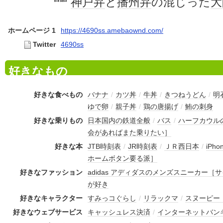
神戸弁
と
播州弁
の混じった
大
ホームページ 1
https://4690ss.amebaownd.com/
Twitter
4690ss
好きなもの
好きな食べもの
バナナ
/
カツ丼
/
牛丼
/
きつねうどん
/
明
ゆで卵
/
親子丼
/
鶏の唐揚げ
/
鮪の刺身
好きな乗りもの
日本国内の鉄道全般
/
バス
/
ハーフカウル
会があればまた乗りたい］
好きな本
JTB時刻表
/
JR時刻表
/
ＪＲ西日本
/
iPh
ホームボタン要る派］
好きなファッション
adidas アディダスのメンズスニーカー［サ
が好き
好きなキャラクター
すみっコぐらし
/
リラックマ
/
スヌーピー（
好きなウェブサービス
キャッシュレス決済
/
インターネットバン