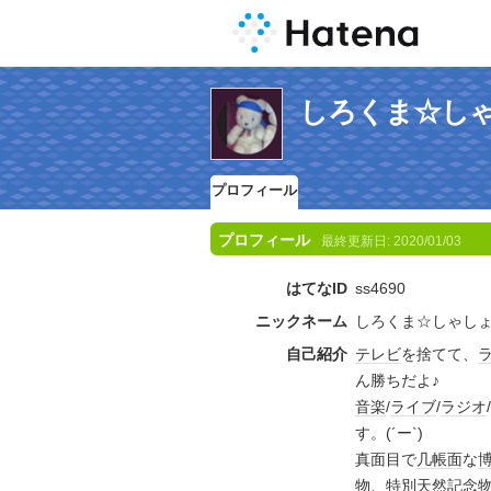
しろくま☆し
プロフィール
プロフィール
最終更新日:
2020/01/03
はてなID
ss4690
ニックネーム
しろくま☆しゃし
自己紹介
テレビ
を捨てて、
ん勝ちだよ♪
音楽
/
ライブ
/
ラジオ
/
す。(´ー`)ゞ
真面目で
几帳面
な
物
、
特別天然記念