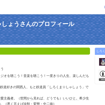
ゃしょうさんのプロフィール
しろ
ょう
ラジオ
を聴こう！
音楽
を聴こう！一度きりの
人生
、楽しんだも
鉄道
好きの
関西人
、もと
鉄道員
「
しろくま
☆しゃしょう」で
博愛
主義者
。（
世間
から
見れば、どうでも）
いいひと。
希少
生
物
。｛悪く言えば
珍獣
・
変態
・
中二病
｝