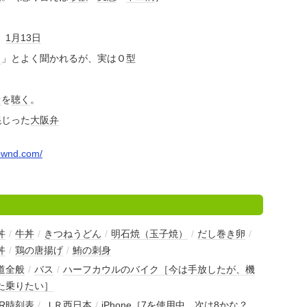
）
1月13日
？
」とよく聞かれるが、実はＯ型
オ
を
聴く
。
混じった
大阪弁
ownd.com/
丼
/
牛丼
/
きつねうどん
/
明石焼（玉子焼）
/
だし巻き卵
/
丼
/
鶏の唐揚げ
/
鮪の刺身
道全般
/
バス
/
ハーフカウルのバイク［今は手放したが、機
た乗りたい］
JR時刻表
/
ＪＲ西日本
/
iPhone［7を使用中。次は8かな？