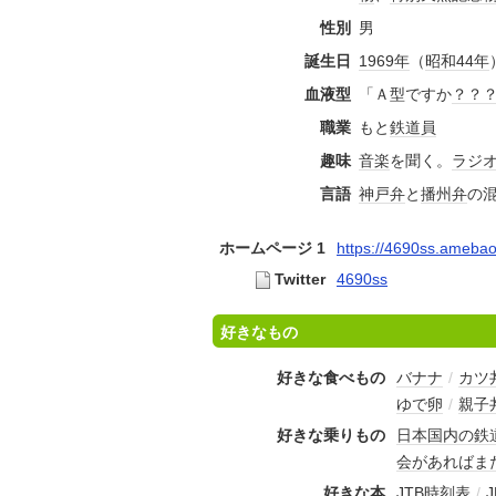
性別
男
誕生日
1969年
（
昭和44年
血液型
「Ａ型ですか
？？
職業
もと
鉄道員
趣味
音楽
を聞く。
ラジ
言語
神戸弁
と
播州弁
の
ホームページ 1
https://4690ss.ameba
Twitter
4690ss
好きなもの
好きな食べもの
バナナ
/
カツ
ゆで卵
/
親子
好きな乗りもの
日本国内の鉄
会があればま
好きな本
JTB時刻表
/