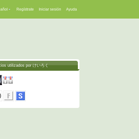
añol
Regístrate
Iniciar sesión
Ayuda
cios utilizados por けいろく