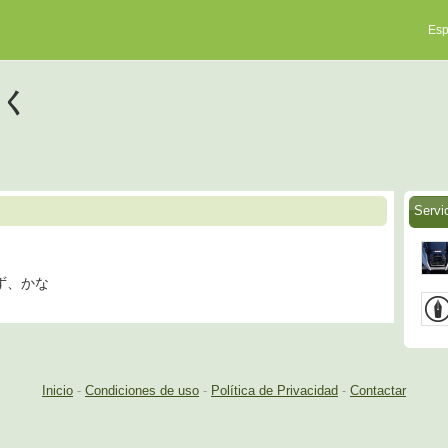
Esp
ろく
Servi
ず、かな
Inicio
-
Condiciones de uso
-
Política de Privacidad
-
Contactar