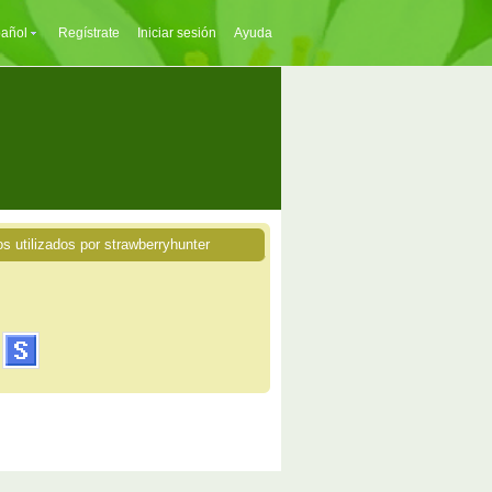
añol
Regístrate
Iniciar sesión
Ayuda
os utilizados por strawberryhunter