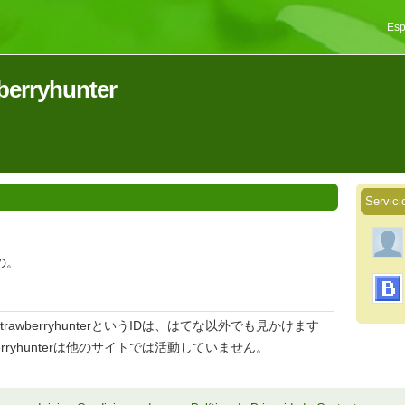
Esp
wberryhunter
Servici
の。
rawberryhunterというIDは、はてな以外でも見かけます
berryhunterは他のサイトでは活動していません。