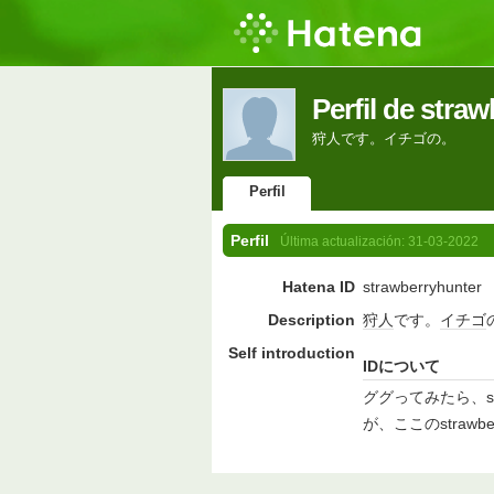
Perfil de stra
狩人です。イチゴの。
Perfil
Perfil
Última actualización:
31-03-2022
Hatena ID
strawberryhunter
Description
狩人
です。
イチゴ
Self introduction
IDについて
ググってみたら、st
が、ここのstraw