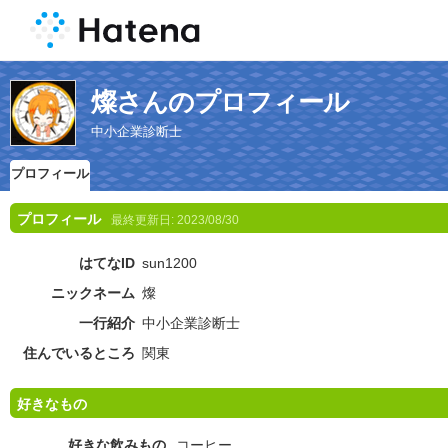
燦さんのプロフィール
中小企業診断士
プロフィール
プロフィール
最終更新日:
2023/08/30
はてなID
sun1200
ニックネーム
燦
一行紹介
中小企業診断士
住んでいるところ
関東
好きなもの
好きな飲みもの
コーヒー