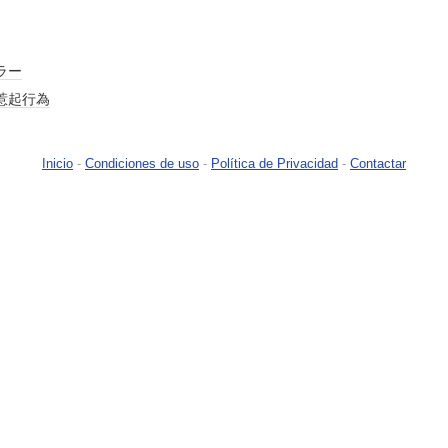
ラー
惹起行為
Inicio
-
Condiciones de uso
-
Política de Privacidad
-
Contactar