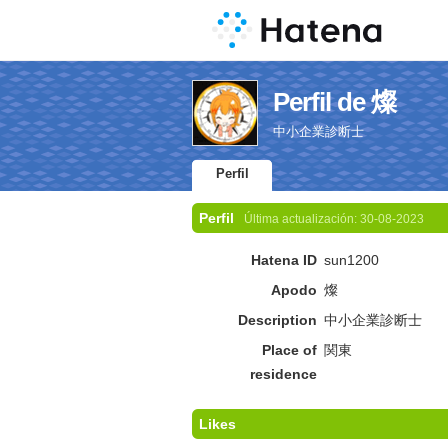
Perfil de 燦
中小企業診断士
Perfil
Perfil
Última actualización:
30-08-2023
Hatena ID
sun1200
Apodo
燦
Description
中小企業診断士
Place of
関東
residence
Likes