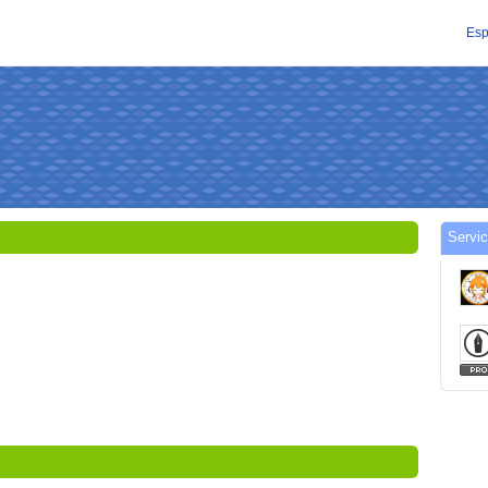
Esp
Servic