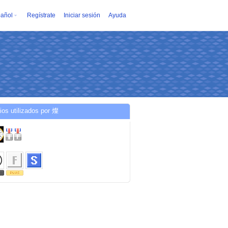
añol
Regístrate
Iniciar sesión
Ayuda
ios utilizados por 燦