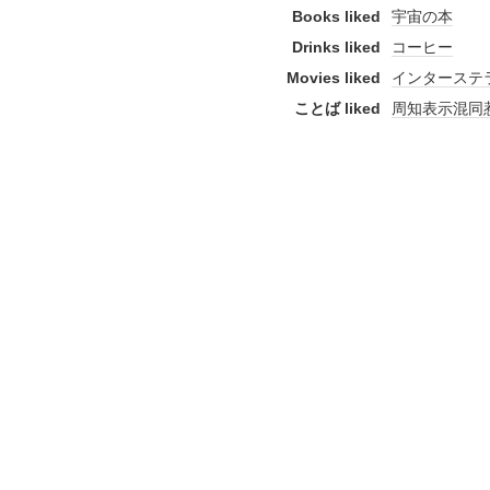
Books liked
宇宙の本
Drinks liked
コーヒー
Movies liked
インターステ
ことば liked
周知表示混同