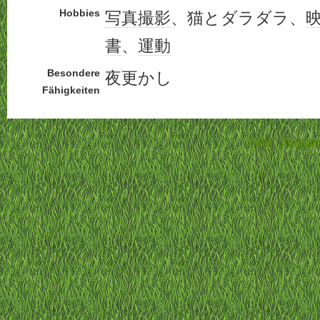
Hobbies
写真
撮影
、猫とダラダラ、
書
、
運動
Besondere
夜更かし
Fähigkeiten
Home
-
Benutzer