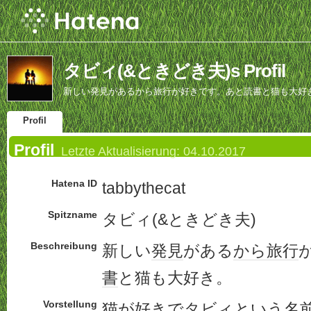
タビィ(&ときどき夫)s Profil
新しい発見があるから旅行が好きです。あと読書と猫も大好
Profil
Profil
Letzte Aktualisierung:
04.10.2017
Hatena ID
tabbythecat
Spitzname
タビィ(&ときどき夫)
Beschreibung
新しい
発見
がある
から
旅行
書
と猫も大好き。
Vorstellung
猫が好きでタビィという
名