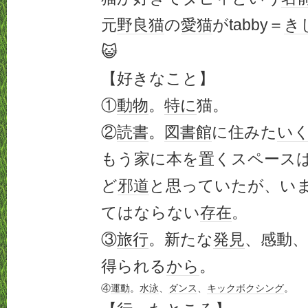
元
野良猫
の
愛猫
がtabby＝
き
😺
【好きなこと】
①
動物
。
特に
猫。
②
読書
。
図書館
に住みた
い
もう家に本を置くスペース
ど
邪道
と思っていたが、い
てはならない
存在
。
③
旅行
。新たな
発見
、感動、
得られる
から
。
④
運動
。
水泳
、
ダンス
、
キックボクシング
。