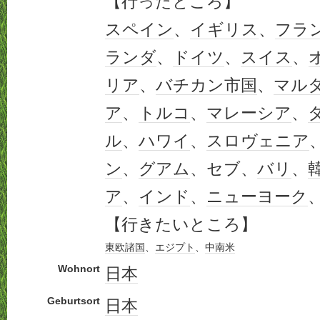
【行ったところ】
スペイン
、
イギリス
、
フラ
ランダ
、
ドイツ
、
スイス
、
リア
、
バチカン市国
、
マル
ア
、
トルコ
、
マレーシア
、
ル
、
ハワイ
、
スロヴェニア
ン
、
グアム
、セブ、
バリ
、
ア
、
インド
、
ニューヨーク
【行きたいところ】
東欧
諸国
、
エジプト
、
中南米
Wohnort
日本
Geburtsort
日本