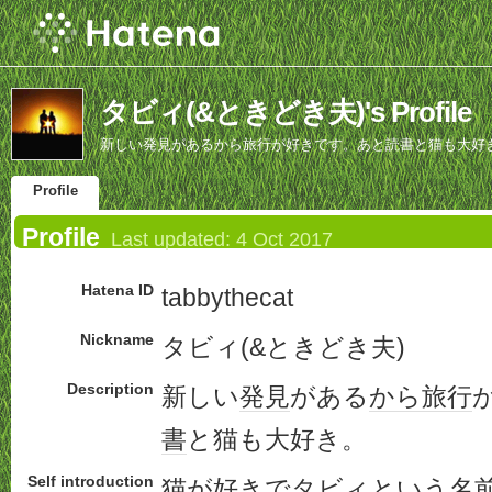
タビィ(&ときどき夫)'s Profile
新しい発見があるから旅行が好きです。あと読書と猫も大好
Profile
Profile
Last updated:
4 Oct 2017
Hatena ID
tabbythecat
Nickname
タビィ(&ときどき夫)
Description
新しい
発見
がある
から
旅行
書
と猫も大好き。
Self introduction
猫が好きでタビィという
名