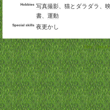
Hobbies
写真
撮影
、猫とダラダラ、
書
、
運動
Special skills
夜更かし
Home
-
Terms of 