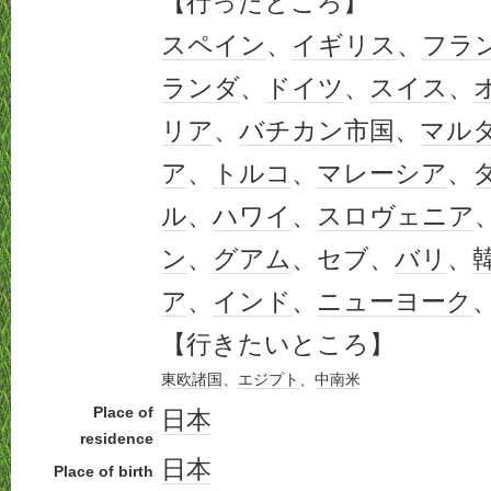
【行ったところ】
スペイン
、
イギリス
、
フラ
ランダ
、
ドイツ
、
スイス
、
リア
、
バチカン市国
、
マル
ア
、
トルコ
、
マレーシア
、
ル
、
ハワイ
、
スロヴェニア
ン
、
グアム
、セブ、
バリ
、
ア
、
インド
、
ニューヨーク
【行きたいところ】
東欧
諸国
、
エジプト
、
中南米
Place of
日本
residence
日本
Place of birth