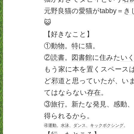
元
野良猫
の
愛猫
がtabby＝
き
😺
【好きなこと】
①
動物
。
特に
猫。
②
読書
。
図書館
に住みた
い
もう家に本を置くスペース
ど
邪道
と思っていたが、い
てはならない
存在
。
③
旅行
。新たな
発見
、感動、
得られる
から
。
④
運動
。
水泳
、
ダンス
、
キックボクシング
。