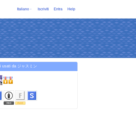
Italiano
Iscriviti
Entra
Help
zi usati da ジャスミン