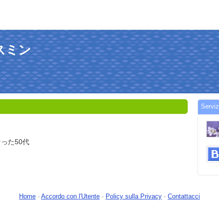
ジャスミン
Servi
1
った50代
Home
-
Accordo con l'Utente
-
Policy sulla Privacy
-
Contattacci