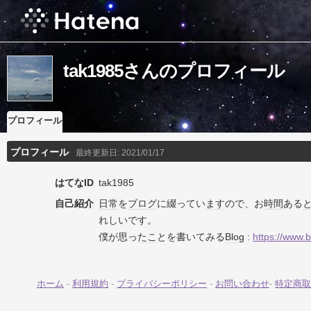
tak1985さんのプロフィール
プロフィール
プロフィール
最終更新日:
2021/01/17
はてなID
tak1985
自己紹介
日常
を
ブログ
に綴ってい
ます
ので、お
時間
ある
れしいです。
僕が思っ
たこ
とを書いてみる
Blog
:
https://www.
ホーム
-
利用規約
-
プライバシーポリシー
-
お問い合わせ
-
特定商取