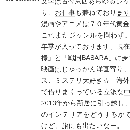
文学
は古今
東西
あらゆる
ジャ
り、
お仕事
も兼ねており
ま
漫画
や
アニメ
は７０
年代
黄金
これまた
ジャンル
を問
わず
年季が入っており
ます
。
現在
様
」と「
戦国BASARA
」に夢
映画
はじゃっかん
洋画
寄り。
ス
、
ミステリ
大好き☆
海
で借りまくっている立派な
2013年
から
新居に
引っ越し
の
インテリア
をどうするか
けど、旅にも出たいなー。