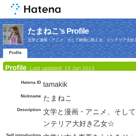
たまねこ's Profile
文学と漫画・アニメ、そして映画に萌える、インテリア大好
Profile
Profile
Last updated:
13 Jan 2013
Hatena ID
tamakik
Nickname
たまねこ
Description
文学
と
漫画
・
アニメ
、そして
ンテリア
大好き
乙女
☆
Self introduction