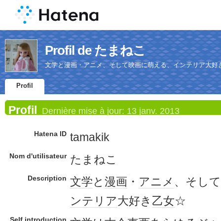
Profil de たまねこ
文学と漫画・アニメ、そして映画に萌える、インテリア大好
Profil
Profil
Dernière mise à jour:
13 janv. 2013
Hatena ID
tamakik
Nom d'utilisateur
たまねこ
Description
文学
と
漫画
・
アニメ
、そして
ンテリア
大好き
乙女
☆
Self introduction