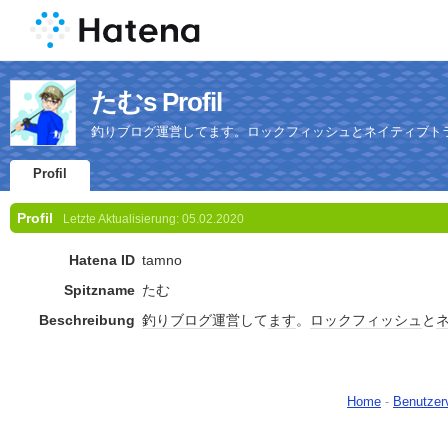
たむs Profil
釣りブログ運営してます。ロックフィッシュとネイティブト
Profil
Profil
Letzte Aktualisierung:
05.02.2020
Hatena ID
tamno
Spitzname
たむ
Beschreibung
釣り
ブログ
運営
して
ます
。
ロックフィッシュ
と
Home
-
Benutzer