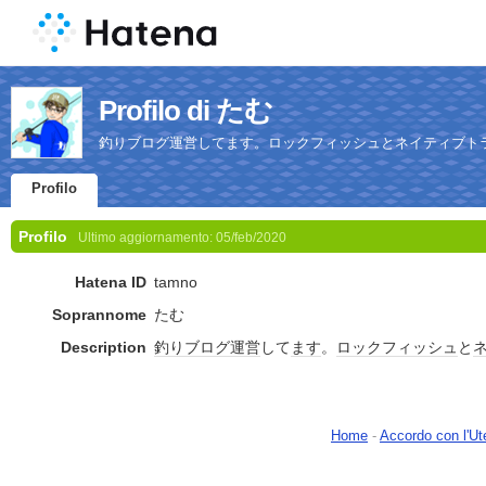
Profilo di たむ
釣りブログ運営してます。ロックフィッシュとネイティブト
Profilo
Profilo
Ultimo aggiornamento:
05/feb/2020
Hatena ID
tamno
Soprannome
たむ
Description
釣り
ブログ
運営
して
ます
。
ロックフィッシュ
と
Home
-
Accordo con l'Ut