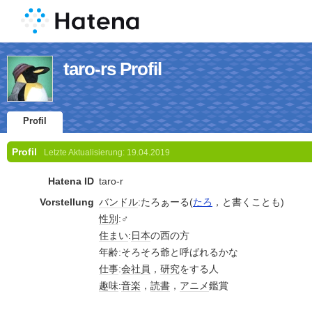
taro-rs Profil
Profil
Profil
Letzte Aktualisierung:
19.04.2019
Hatena ID
taro-r
Vorstellung
バンドル
:たろぁーる(
たろ
，と書くことも)
性別
:♂
住まい
:
日本
の西の方
年齢:そろそろ爺と呼ばれるかな
仕事
:
会社員
，
研究
をする人
趣味
:
音楽
，
読書
，
アニメ
鑑賞