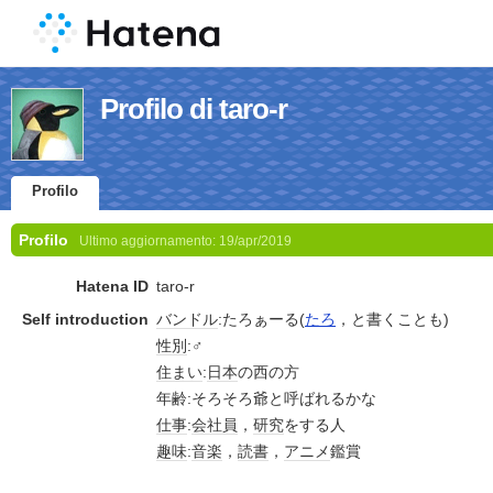
Profilo di taro-r
Profilo
Profilo
Ultimo aggiornamento:
19/apr/2019
Hatena ID
taro-r
Self introduction
バンドル
:たろぁーる(
たろ
，と書くことも)
性別
:♂
住まい
:
日本
の西の方
年齢:そろそろ爺と呼ばれるかな
仕事
:
会社員
，
研究
をする人
趣味
:
音楽
，
読書
，
アニメ
鑑賞