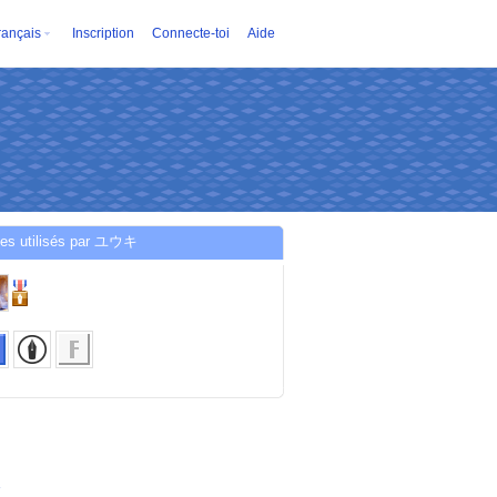
rançais
Inscription
Connecte-toi
Aide
ces utilisés par ユウキ