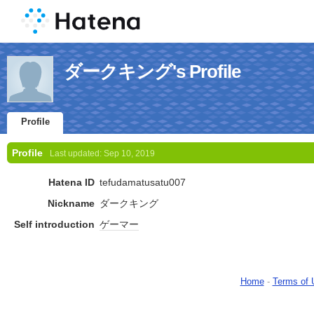
ダークキング's Profile
Profile
Profile
Last updated:
Sep 10, 2019
Hatena ID
tefudamatusatu007
Nickname
ダークキング
Self introduction
ゲーマー
Home
-
Terms of 