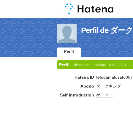
Perfil de ダ
Perfil
Perfil
Última actualización:
10-09-2019
Hatena ID
tefudamatusatu007
Apodo
ダークキング
Self introduction
ゲーマー