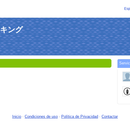
Esp
ークキング
Servi
Inicio
-
Condiciones de uso
-
Política de Privacidad
-
Contactar