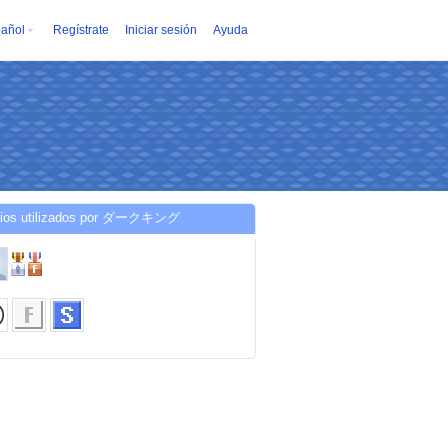
añol
Regístrate
Iniciar sesión
Ayuda
cios utilizados por ダークキング