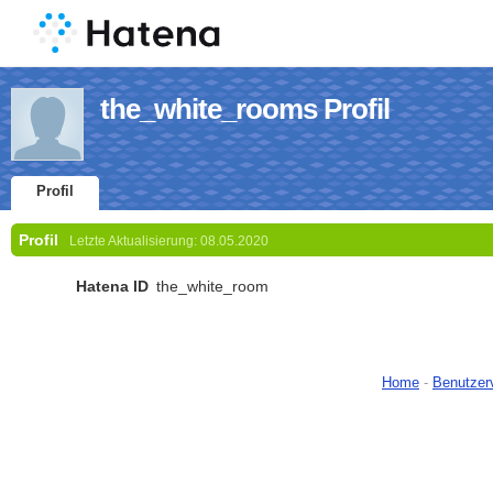
the_white_rooms Profil
Profil
Profil
Letzte Aktualisierung:
08.05.2020
Hatena ID
the_white_room
Home
-
Benutzer