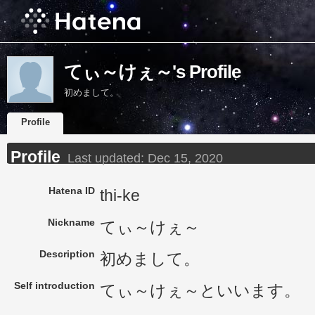
てぃ～けぇ～'s Profile
初めまして。
Profile
Profile
Last updated:
Dec 15, 2020
Hatena ID
thi-ke
Nickname
てぃ～けぇ～
Description
初めまして。
Self introduction
てぃ～けぇ～といいます。