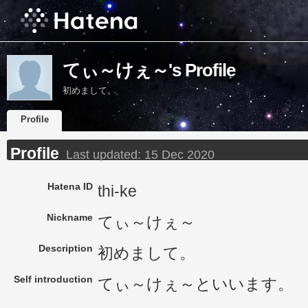
てぃ～けぇ～'s Profile
初めまして。
Profile
Profile
Last updated:
15 Dec 2020
Hatena ID
thi-ke
Nickname
てぃ～けぇ～
Description
初めまして。
Self introduction
てぃ～けぇ～といいます。