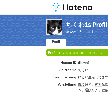
ちくわ1s Profil
ゆるい生活してます
Profil
Profil
Letzte Aktualisierung:
05.05.2017
Hatena ID
tikuwa1
Spitzname
ちくわ1
Beschreibung
ゆるい生活してま
Vorstellung
散歩
好き。
神社
仏
き。
通販
好き。
福