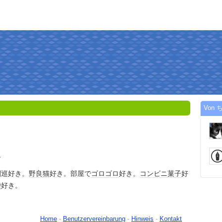
Von ち
す
閣巡好き。
野良猫
好き。部屋で
ゴロゴロ
好き。
コンビニ
菓子
好
袋
好き。
Home
-
Benutzervereinbarung
-
Hinweis
-
Kontakt