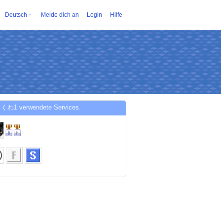
Deutsch
Melde dich an
Login
Hilfe
くわ1 verwendete Services.