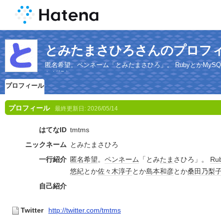
とみたまさひろさんのプロフ
匿名希望。ペンネーム「とみたまさひろ」。 RubyとかMySQ
かが好き
プロフィール
プロフィール
最終更新日:
2026/05/14
はてなID
tmtms
ニックネーム
とみたまさひろ
一行紹介
匿名
希望
。
ペンネーム
「とみ
たま
さひろ」。
Ru
悠紀
とか
佐々木淳子
とか
島本和彦
とか
桑田乃梨
自己紹介
Twitter
http://twitter.com/tmtms