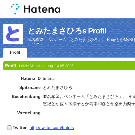
とみたまさひろs Profil
匿名希望。ペンネーム「とみたまさひろ」。 RubyとかMySQ
かが好き
Profil
Profil
Letzte Aktualisierung:
14.05.2026
Hatena ID
tmtms
Spitzname
とみたまさひろ
Beschreibung
匿名
希望
。
ペンネーム
「とみ
たま
さひろ」。
Ru
悠紀
とか
佐々木淳子
とか
島本和彦
とか
桑田乃梨
Vorstellung
Twitter
http://twitter.com/tmtms