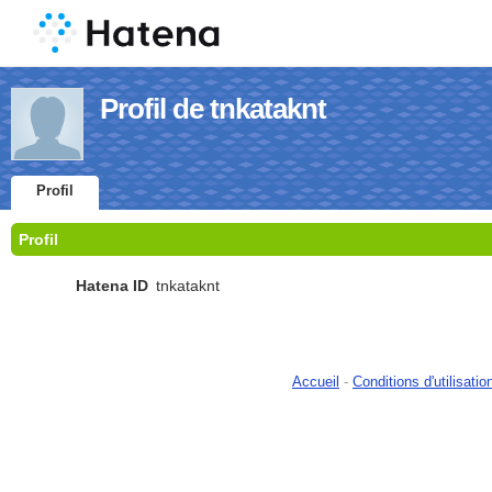
Profil de tnkataknt
Profil
Profil
Hatena ID
tnkataknt
Accueil
-
Conditions d'utilisatio