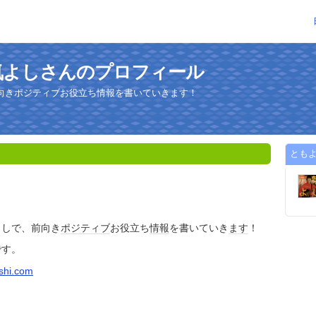
気よしさんのプロフィール
向きポジティブお役立ち情報を書いていきます！
とも
し
よしで、前向き
ポジティブ
お役立ち
情報
を書いていき
ます
！
です。
oshi.com