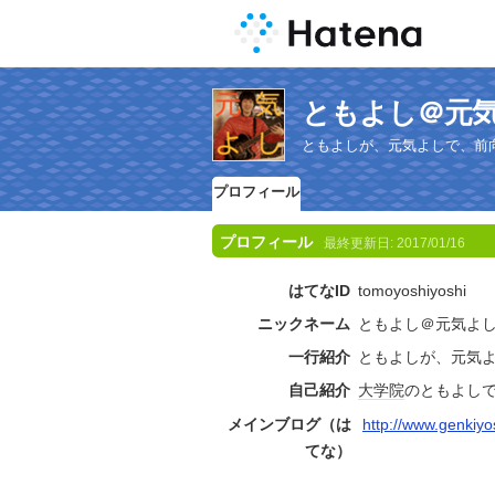
ともよし＠元
ともよしが、元気よしで、前
プロフィール
プロフィール
最終更新日:
2017/01/16
はてなID
tomoyoshiyoshi
ニックネーム
ともよし＠元気よ
一行紹介
ともよしが、元気
自己紹介
大学院
のともよし
メインブログ（は
http://www.genkiy
てな）