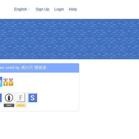
English
Sign Up
Login
Help
ices used by 虎の穴 開発室