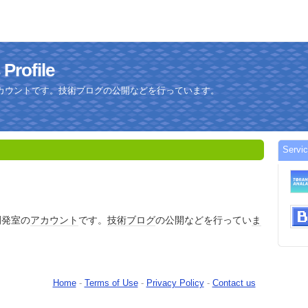
rofile
カウントです。技術ブログの公開などを行っています。
Serv
開発室の
アカウント
です。
技術
ブログ
の公開などを行ってい
ま
Home
-
Terms of Use
-
Privacy Policy
-
Contact us