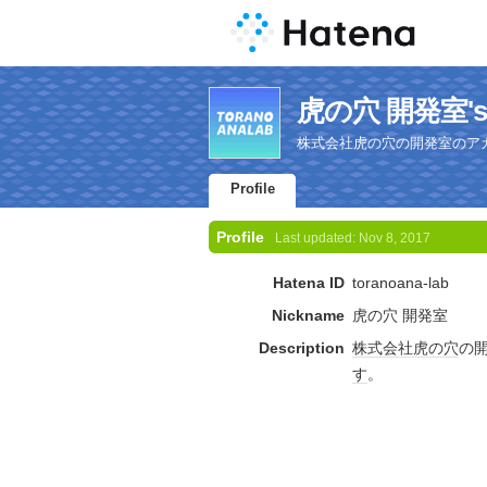
虎の穴 開発室's P
株式会社虎の穴の開発室のア
Profile
Profile
Last updated:
Nov 8, 2017
Hatena ID
toranoana-lab
Nickname
虎の穴 開発室
Description
株式会社
虎の穴
の
す
。