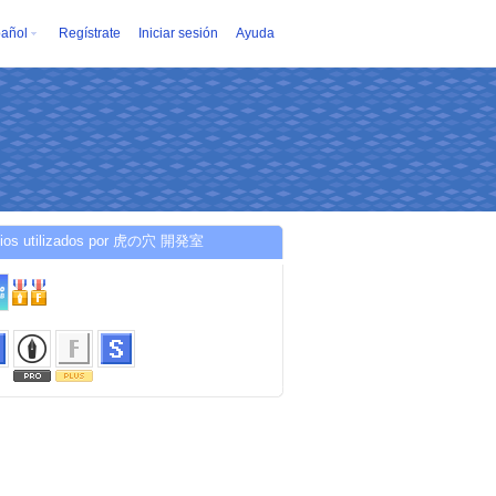
añol
Regístrate
Iniciar sesión
Ayuda
cios utilizados por 虎の穴 開発室