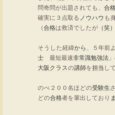
問奇問が出題されても、
合
確実に３点取る
ノウハウ
も
（
合格
は救済でしたが
（笑
そうした経緯
から
、５年前
士
最短最速
非常識
勉強法
」
大阪
クラス
の
講師
を
担当
し
のべ２００名ほどの
受験生
どの
合格
者を輩出しており