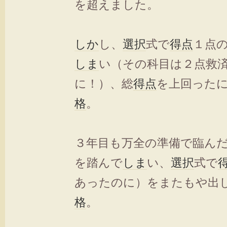
を超えました。
しか
し、
選択
式で
得点
１点
しま
い（その科目は２点救
に！）、総
得点
を上回った
格
。
３年目も万全の準備で臨ん
を踏んで
しま
い、
選択
式で
あったのに）をまたもや出
格
。