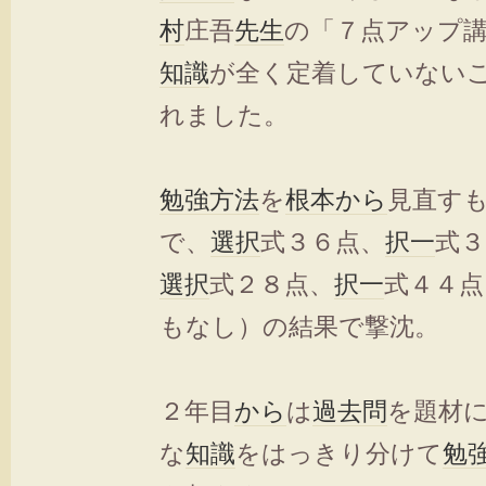
村
庄吾
先生
の「７点アップ
知識
が全く定着していない
れました。
勉強
方法
を
根本
から
見直す
で、
選択
式３６点、
択一
式３
選択
式２８点、
択一
式４４点
もなし）の結果で撃沈。
２年目
から
は
過去問
を題材
な
知識
をはっきり分けて
勉