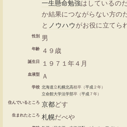
一生懸命
勉強
はしているの
か結果につながらない方の
と
ノウハウ
がお役に立てら
性別
男
年齢
４９歳
誕生日
１９７１年４月
血液型
Ａ
学校
北海道
立
札幌
北高
校卒（
平成
２年）
立命館大学
法学部
卒（
平成
７年）
住んでいるところ
京都
どす
生まれたところ
札幌
だべや