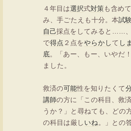
４年目は
選択
式
対策
も含め
み、手ごたえも十分。本
試
自己
採点をしてみると……
で
得点
２点を
やらかし
て
し
底
。「あー、もー、いやだ
ました。
救済の
可能
性を知りたくて
講師
の方に「この科目、救
うか？」と尋ねても、どの
の科目は厳し
いね
。」との