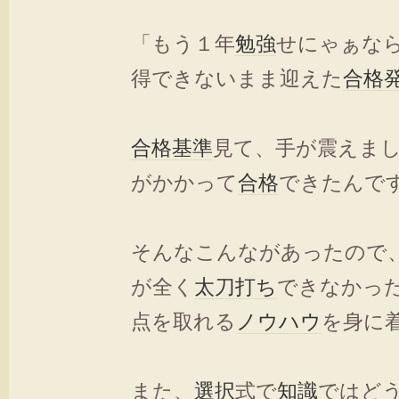
「もう１年
勉強
せにゃぁな
得できないまま迎えた
合格
合格
基準
見て、手が震えま
がかかって
合格
できたんで
そんなこんながあったので
が全く
太刀打ち
できなかっ
点を取れる
ノウハウ
を身に
また、
選択
式で
知識
ではど