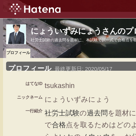
にょういずみにょうさんのプ
社労士試験の過去問を題材に、本試験で択一式で合格点を
グです。
プロフィール
プロフィール
最終更新日:
2020/05/17
はてなID
tsukashin
ニックネーム
にょういずみにょう
一行紹介
社労士
試験
の
過去問
を題材
で
合格
点を取るためはどの