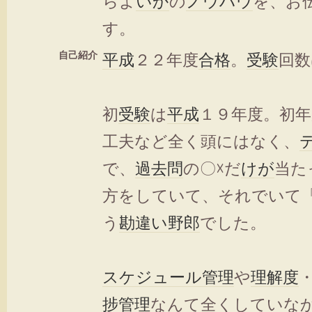
らよ
いか
の
ノウハウ
を、お
す。
自己紹介
平成
２２年度
合格
。
受験
回数
初
受験
は
平成
１９年度。初年
工夫など全く頭にはなく、
で、
過去問
の〇☓だ
けが
当た
方をしていて、それでいて
う
勘違い野郎
でした。
スケジュール管理
や
理解度
捗管理
なんて全くしていな