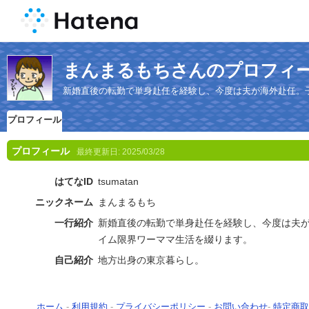
まんまるもちさんのプロフィ
新婚直後の転勤で単身赴任を経験し、今度は夫が海外赴任。
プロフィール
プロフィール
最終更新日:
2025/03/28
はてなID
tsumatan
ニックネーム
まんまるもち
一行紹介
新婚直後の転勤で単身赴任を経験し、今度は夫が
イム限界ワーママ生活を綴ります。
自己紹介
地方出身の東京暮らし。
ホーム
-
利用規約
-
プライバシーポリシー
-
お問い合わせ
-
特定商取