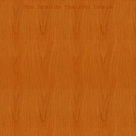
Home
-
Terms of Use
-
Privacy Policy
-
Contact us