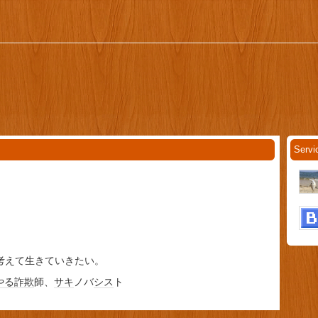
Servi
考えて生きていきたい。
やる詐欺
師、
サキ
ノバ
シス
ト