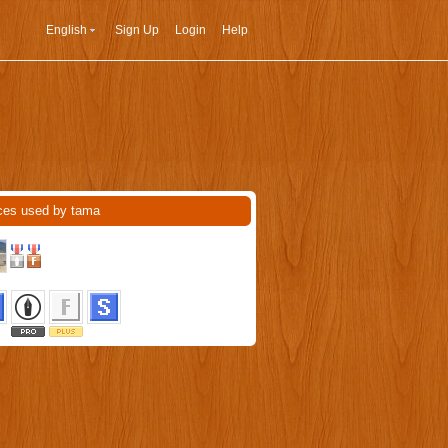
English
Sign Up
Login
Help
ces used by tama