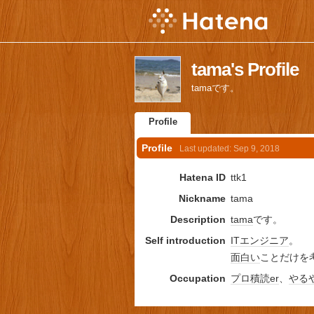
tama's Profile
tamaです。
Profile
Profile
Last updated:
Sep 9, 2018
Hatena ID
ttk1
Nickname
tama
Description
tama
です。
Self introduction
IT
エンジニア
。
面白い
ことだけを
Occupation
プロ
積読
er
、
やる