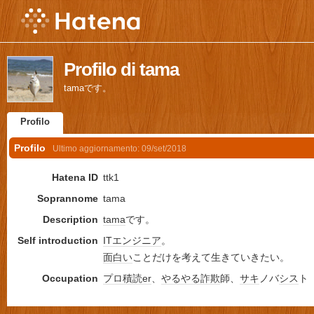
Profilo di tama
tamaです。
Profilo
Profilo
Ultimo aggiornamento:
09/set/2018
Hatena ID
ttk1
Soprannome
tama
Description
tama
です。
Self introduction
IT
エンジニア
。
面白い
ことだけを考えて生きていきたい。
Occupation
プロ
積読
er
、
やるやる詐欺
師、
サキ
ノバ
シス
ト