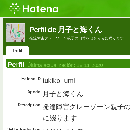
Perfil de 月子と海くん
発達障害グレーゾーン親子の日常をせきららに綴ります
Perfil
Perfil
Última actualización:
18-11-2020
Hatena ID
tukiko_umi
Apodo
月子と海くん
Description
発達障害グレーゾーン親子
に綴ります
Self introduction