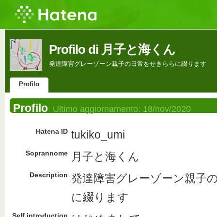
Profilo di 月子と海くん
発達障害グレーゾーン親子の日常をせきららに綴ります
Profilo
Profilo
Ultimo aggiornamento:
18/nov/2020
Hatena ID
tukiko_umi
Soprannome
月子と海くん
Description
発達障害グレーゾーン親子
に綴ります
Self introduction