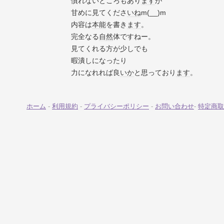
慣れないところもあり
ます
が
甘めに見てくださ
いね
m(__)m
内容は
本能
を書き
ます
。
完全なる
自然
体ですねー。
見てくれる方が少しでも
暇潰しになったり
力になれれば良
いか
と思っており
ます
。
ホーム
-
利用規約
-
プライバシーポリシー
-
お問い合わせ
-
特定商取