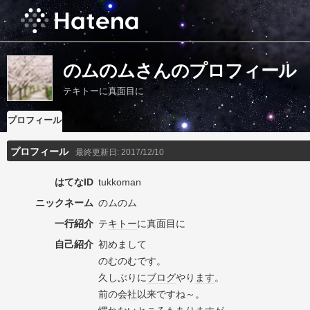
のムのムさんのプロフィール
テキトーに真面目に
プロフィール
プロフィール
最終更新日:
2017/12/10
はてなID
tukkoman
ニックネーム
のムのム
一行紹介
テ
キトー
に真面目に
自己紹介
初めまして
のむのむです。
久しぶりに
ブログ
やり
ます
。
前の
会社
以来ですね～。