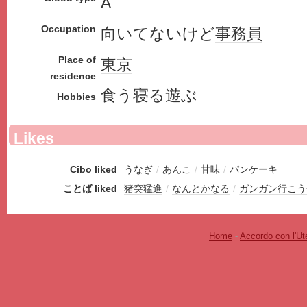
A
Occupation
向いてないけど
事務員
Place of
東京
residence
食う寝る遊ぶ
Hobbies
Likes
Cibo liked
うなぎ
/
あんこ
/
甘味
/
パンケーキ
ことば liked
猪突猛進
/
なんとかなる
/
ガンガン行こう
Home
-
Accordo con l'Ut