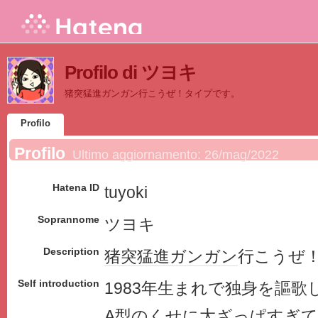
Profilo di ツヨキ
猪突猛進ガンガン行こうぜ！タイプです。
Profilo
Profilo
Ultimo aggiornamento:
26/mag/2022
Hatena ID
tuyoki
Soprannome
ツヨキ
Description
猪突猛進
ガンガン
行こうぜ
Self introduction
1983年生まれで独身を謳歌し
A型のくせに大ざっぱすぎて