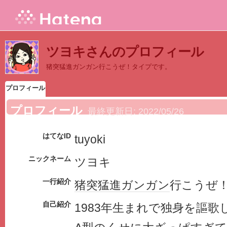
ツヨキさんのプロフィール
猪突猛進ガンガン行こうぜ！タイプです。
プロフィール
プロフィール
最終更新日:
2022/05/26
はてなID
tuyoki
ニックネーム
ツヨキ
一行紹介
猪突猛進
ガンガン
行こうぜ
自己紹介
1983年生まれで独身を謳歌し