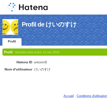
Profil de けいのすけ
Profil
Profil
Dernière mise à jour:
11 nov. 2016
Hatena ID
unicorn5
Nom d'utilisateur
けいのすけ
Accueil
-
Conditions d'utilisatio