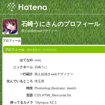
石崎うにさんのプロフィール
萌え絵描きwebデザイナー
プロフィール
プロフィール
最終更新日:
2018/01/01
はてなID
uniq
ニックネーム
石崎うに
一行紹介
萌え絵
描き
webデザイナー
住んでいるところ
埼玉県
特技
Photoshop
,
Illustrator
,
sketch
言語
CSS
,
HTML
,
Mercurial
,
Git
持ってるカメラ
Olympus
X
Z-1