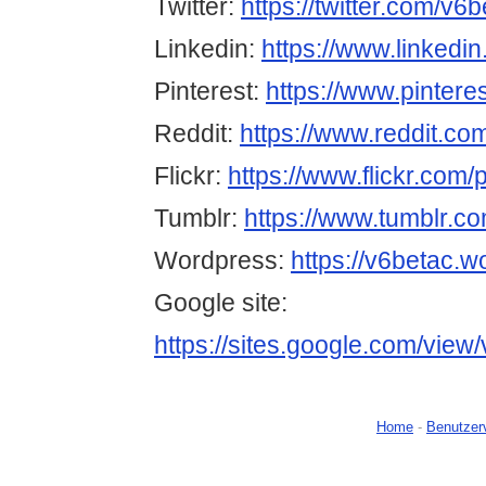
Twitter:
https://twitter.com/v6
Linkedin:
https://www.linkedin
Pinterest:
https://www.pintere
Reddit:
https://www.reddit.co
Flickr:
https://www.flickr.com/
Tumblr:
https://www.tumblr.c
Wordpress:
https://v6betac.
Google site:
https://sites.google.com/vie
Home
-
Benutzer