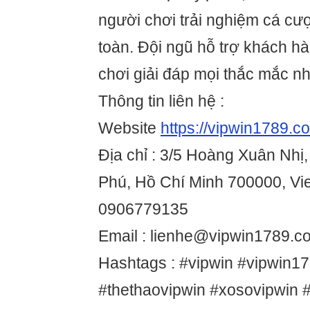
người chơi trải nghiệm cá cư
toàn. Đội ngũ hỗ trợ khách h
chơi giải đáp mọi thắc mắc n
Thông tin liên hệ :
Website
https://vipwin1789.c
Địa chỉ : 3/5 Hoàng Xuân Nhị
Phú, Hồ Chí Minh 700000, Vi
0906779135
Email : lienhe@vipwin1789.c
Hashtags : #vipwin #vipwin
#thethaovipwin #xosovipwin 