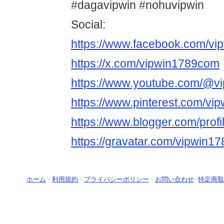
#dagavipwin #nohuvipwin
Social:
https://www.facebook.com/vi
https://x.com/vipwin1789com
https://www.youtube.com/@v
https://www.pinterest.com/vi
https://www.blogger.com/pro
https://gravatar.com/vipwin1
ホーム
-
利用規約
-
プライバシーポリシー
-
お問い合わせ
-
特定商取