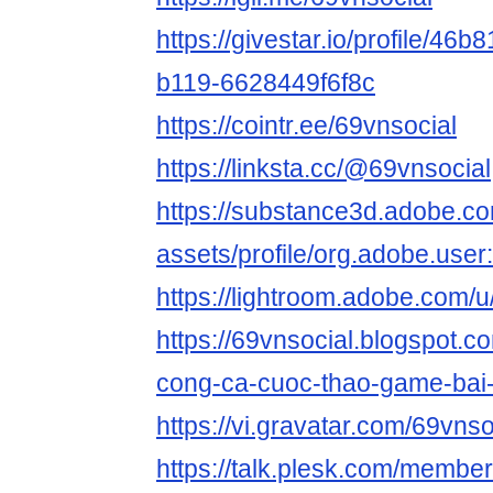
https://givestar.io/profile/46
b119-6628449f6f8c
https://cointr.ee/69vnsocial
https://linksta.cc/@69vnsocial
https://substance3d.adobe.c
assets/profile/org.adobe.
https://lightroom.adobe.com/u
https://69vnsocial.blogspot.
cong-ca-cuoc-thao-game-bai-
https://vi.gravatar.com/69vnso
https://talk.plesk.com/membe