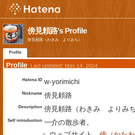
傍見頼路's Profile
傍見頼路（わきみ よりみち）
Profile
Profile
Last updated:
May 14, 2024
Hatena ID
w-yorimichi
Nickname
傍見頼路
Description
傍見頼路（わきみ よりみ
Self introduction
一介の散歩者。
ウェブサイト
傍（かた