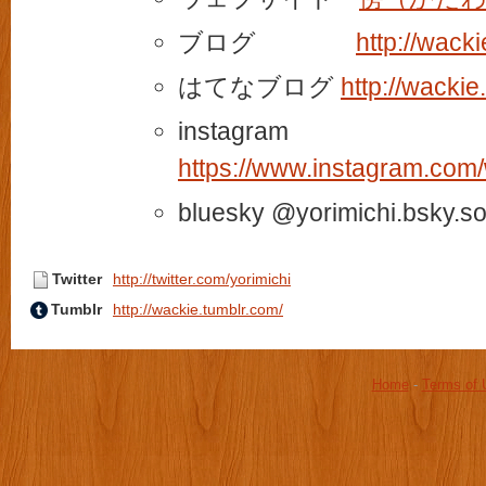
ブログ
http://wacki
はてなブログ
http://wackie
instagram
https://www.instagram.com/
bluesky @yorimichi.bsky.so
Twitter
http://twitter.com/yorimichi
Tumblr
http://wackie.tumblr.com/
Home
-
Terms of 