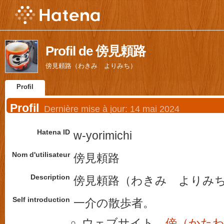
Profil de 傍見頼路
傍見頼路（わきみ よりみち）
Profil
Profil
Dernière mise à jour:
14 mai 2024
Hatena ID
w-yorimichi
Nom d'utilisateur
傍見頼路
Description
傍見頼路（わきみ よりみ
Self introduction
一介の散歩者。
ウェブサイト
傍（かた